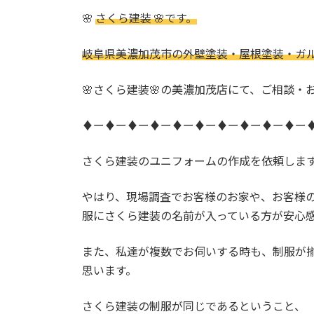
更
🌸
さくら建装 🌸です。
新
日
時
岐阜県美濃加茂市の外壁塗装・屋根塗装・ガ
:
🌸さくら建装🌸の美濃加茂店にて、ご相談・
♦ー♦ー♦ー♦ー♦ー♦ー♦ー♦ー♦ー♦ー
さくら建装のユニフォームの作成を依頼しま
やはり、現場調査でお客様のお家や、お客様
服にさくら建装の名前が入っている方が安心
また、私達が複数でお伺いする時も、制服が
思います。
さくら建装の制服が同じであるということ、