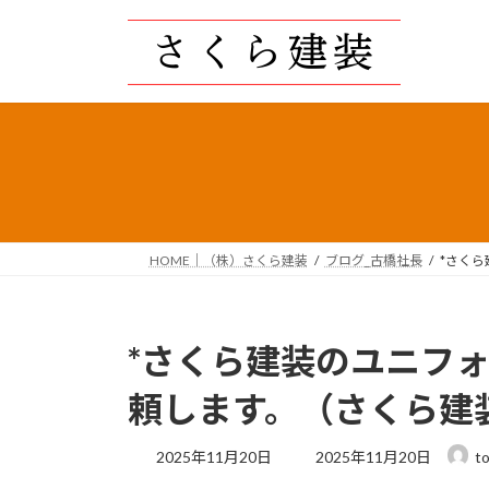
コ
ナ
ン
ビ
テ
ゲ
ン
ー
ツ
シ
へ
ョ
ス
ン
キ
に
ッ
移
プ
動
HOME｜（株）さくら建装
ブログ_古橋社長
*さく
*さくら建装のユニフ
頼します。（さくら建
最
2025年11月20日
2025年11月20日
t
終