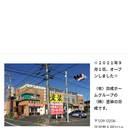
０９０－９１２７－７１９４、古橋
（私がこれまでにオープンしてきた店舗です。）
（株）塗装の日成 プロタイムズ西
可児店
※２０２１年９
月１日、オープ
ンしました※
（有）日成ホー
ムグループの
（株）塗装の日
成です。
〒509-0206
可児市土田2516