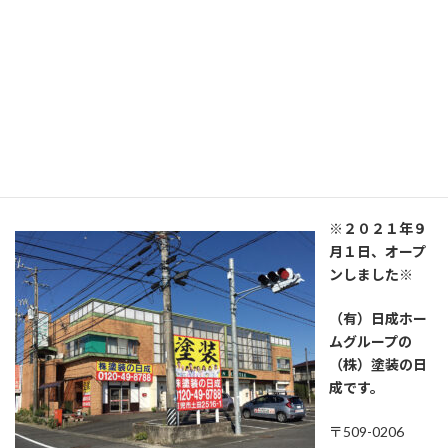
０９０－９１２７－７１９４、古橋
（私がこれまでにオープンしてきた店舗です。）
（株）塗装の日成 プロタイムズ西
可児店
※２０２１年９
月１日、オープ
ンしました※
（有）日成ホー
ムグループの
（株）塗装の日
成です。
〒509-0206