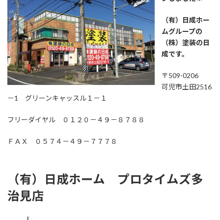
（有）日成ホー
ムグループの
（株）塗装の日
成です。
〒509-0206
可児市土田2516
－1 グリーンキャッスル１－１
フリーダイヤル ０１２０－４９－８７８８
ＦＡＸ ０５７４－４９－７７７８
（有）日成ホーム プロタイムズ多
治見店