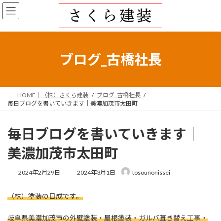
コ
ナ
ン
ビ
テ
ゲ
ン
ー
ツ
シ
へ
ョ
ブログ_古橋社長
ス
ン
キ
に
ッ
移
プ
動
HOME｜（株）さくら建装
ブログ_古橋社長
毎日ブログを書いていきます｜美濃加茂市太田町
毎日ブログを書いていきます｜
美濃加茂市太田町
最
2024年2月29日
2024年3月1日
tosounonissei
終
更
（株）塗装の日成です。
新
日
時
岐阜県美濃加茂市の外壁塗装・屋根塗装・ガルバ葺き替え工事・