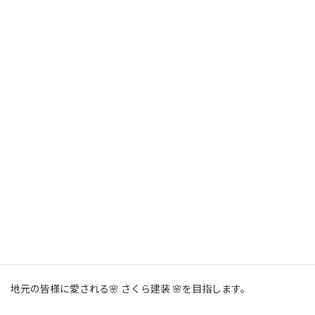
素敵ですね。
これからも、もっともっと玄関ドアの交換を勧めたいと思いま
す。
玄関ドアの交換をお考えの方は、さくら建装にご依頼ください。
よろしくお願いします。
美濃加茂市にお住いの皆様、屋根外壁塗装をお考えの方は、
是非、🌸 さくら建装 🌸に、御相談下さい。
🌸 さくら建装 🌸は、訪問販売は一切、行っていません。
🌸 さくら建装 🌸は、御見積り無料となっています
ので、御安心し
てお電話ください。お待ちしております。
地元の皆様に愛される🌸 さくら建装 🌸を目指します。