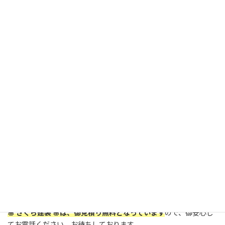
その柱を屋根と土台に金具を使用して固定します。
そうすれば、これ以上の傾きを止めることができます。
大工工事は、現在、一杯詰まっています。
年内には、施工できると思います。
少々、お待ちください。
よろしくお願いします。
美濃加茂市にお住いの皆様、屋根外壁塗装をお考えの方は、
是非、🌸 さくら建装 🌸に、御相談下さい。
🌸 さくら建装 🌸は、訪問販売は一切、行っていません。
🌸 さくら建装 🌸は、御見積り無料となっています
ので、御安心し
てお電話ください。お待ちしております。