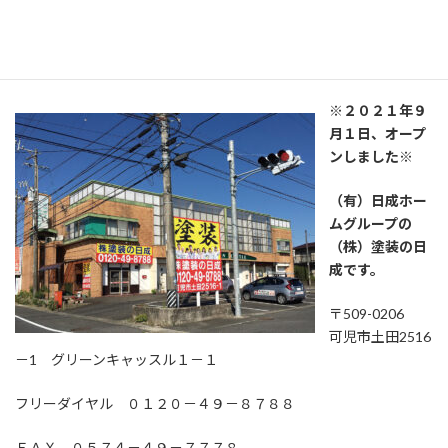
（株）塗装の日成 プロタイムズ西
可児店
※２０２１年９
月１日、オープ
ンしました※
（有）日成ホー
ムグループの
（株）塗装の日
成です。
〒509-0206
可児市土田2516
－1 グリーンキャッスル１－１
フリーダイヤル ０１２０－４９－８７８８
ＦＡＸ ０５７４－４９－７７７８