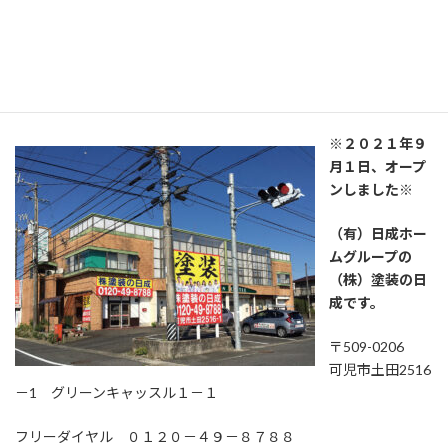
（株）塗装の日成 プロタイムズ西
可児店
※２０２１年９
月１日、オープ
ンしました※
（有）日成ホー
ムグループの
（株）塗装の日
成です。
〒509-0206
可児市土田2516
－1 グリーンキャッスル１－１
フリーダイヤル ０１２０－４９－８７８８