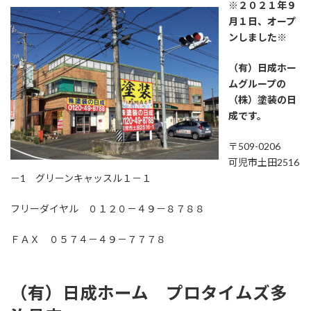
※２０２１年９
月１日、オープ
ンしました※
（有）日成ホー
ムグループの
（株）塗装の日
成です。
〒509-0206
可児市土田2516
－1 グリーンキャッスル１－１
フリーダイヤル ０１２０－４９－８７８８
ＦＡＸ ０５７４－４９－７７７８
（有）日成ホーム プロタイムズ多