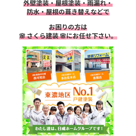
外壁塗装・屋根塗装・雨漏れ・
防水・
屋根の葺き替えなどで
お困りの方は
🌸 さくら建装 🌸
にお任せ下さい。