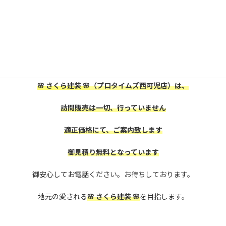
可児市・美濃加茂市にお住いの皆様、
屋根外壁塗装をお考えの方は、
是非、株式会社
🌸 さくら建装 🌸
に御相談下さい。
🌸 さくら建装 🌸
（プロタイムズ西可児店）は、
訪問販売は一切、行っていません
適正価格にて、ご案内致します
御見積り無料となっています
御安心してお電話ください。お待ちしております。
地元の愛される
🌸 さくら建装 🌸
を目指します。