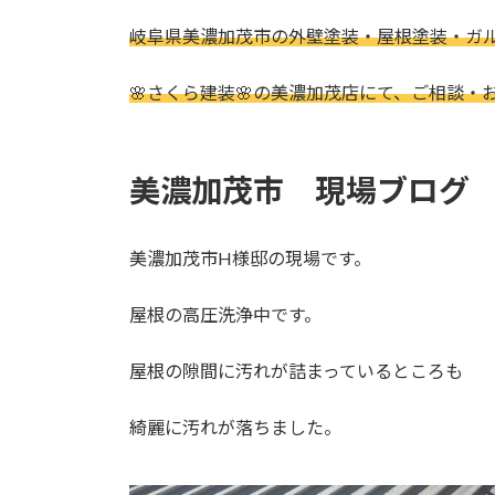
日
時
岐阜県美濃加茂市の外壁塗装・屋根塗装・ガ
:
🌸さくら建装🌸の美濃加茂店にて、ご相談・
美濃加茂市 現場ブログ
美濃加茂市H様邸の現場です。
屋根の高圧洗浄中です。
屋根の隙間に汚れが詰まっているところも
綺麗に汚れが落ちました。