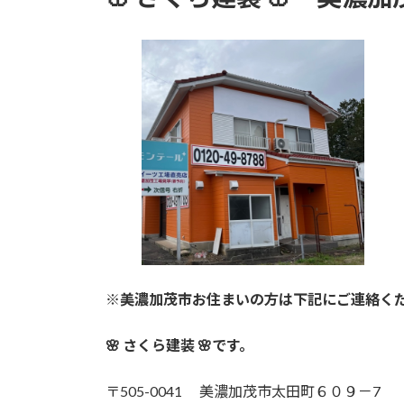
※美濃加茂市お住まいの方は下記にご連絡く
🌸 さくら建装 🌸です。
〒505-0041 美濃加茂市太田町６０９－7