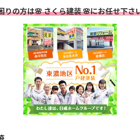
困りの方は
🌸 さくら建装 🌸
にお任せ下さ
茂