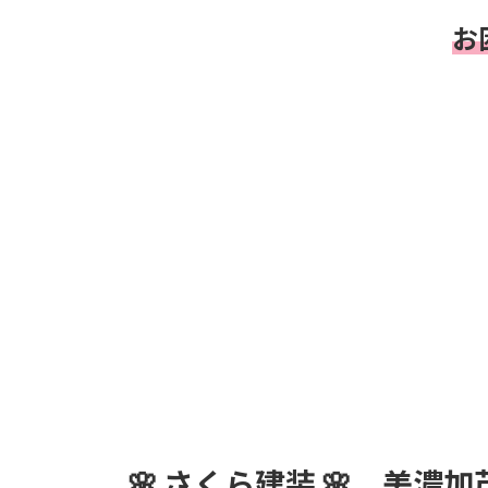
お
🌸
さくら建装 🌸
美濃加