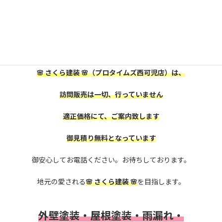
可児市・美濃加茂市にお住いの皆様、
屋根外壁塗装をお考えの方は、
是非、株式会社
🌸 さくら建装 🌸
に御相談下さい。
🌸 さくら建装 🌸
（プロタイムズ西可児店）は、
訪問販売は一切、行っていません
適正価格にて、ご案内致します
御見積り無料となっています
御安心してお電話ください。お待ちしております。
地元の愛される
🌸 さくら建装 🌸
を目指します。
外壁塗装・屋根塗装・雨漏れ・