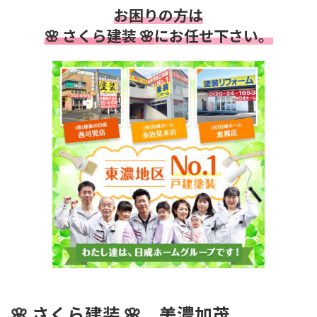
お困りの方は
🌸 さくら建装 🌸
にお任せ下さい。
🌸
さくら建装 🌸
美濃加茂