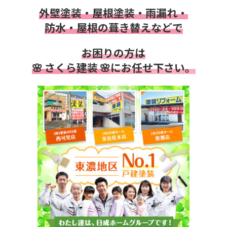
外壁塗装・屋根塗装・雨漏れ・
防水・
屋根の葺き替えなどで
お困りの方は
🌸 さくら建装 🌸
にお任せ下さい。