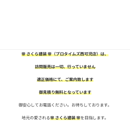
可児市・美濃加茂市にお住いの皆様、
屋根外壁塗装をお考えの方は、
是非、株式会社
🌸 さくら建装 🌸
に御相談下さい。
🌸 さくら建装 🌸
（プロタイムズ西可児店）は、
訪問販売は一切、行っていません
適正価格にて、ご案内致します
御見積り無料となっています
御安心してお電話ください。お待ちしております。
地元の愛される
🌸 さくら建装 🌸
を目指します。