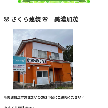
🌸
さくら建装 🌸
美濃加茂
※美濃加茂市お住まいの方は下記にご連絡ください※
🌸 さくら建装 🌸です。