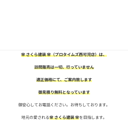
可児市・美濃加茂市にお住いの皆様、
屋根外壁塗装をお考えの方は、
是非、株式会社
🌸 さくら建装 🌸
に御相談下さい。
🌸 さくら建装 🌸
（プロタイムズ西可児店）は、
訪問販売は一切、行っていません
適正価格にて、ご案内致します
御見積り無料となっています
御安心してお電話ください。お待ちしております。
地元の愛される
🌸 さくら建装 🌸
を目指します。