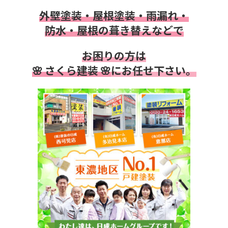
外壁塗装・屋根塗装・雨漏れ・
防水・
屋根の葺き替えなどで
お困りの方は
🌸 さくら建装 🌸
にお任せ下さい。