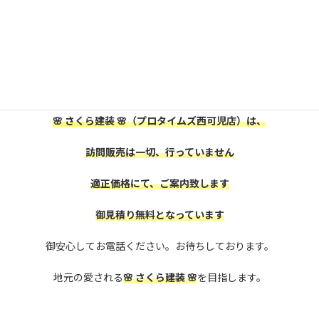
可児市・美濃加茂市にお住いの皆様、
屋根外壁塗装をお考えの方は、
是非、株式会社
🌸 さくら建装 🌸
に御相談下さい。
🌸 さくら建装 🌸
（プロタイムズ西可児店）は、
訪問販売は一切、行っていません
適正価格にて、ご案内致します
御見積り無料となっています
御安心してお電話ください。お待ちしております。
地元の愛される
🌸 さくら建装 🌸
を目指します。