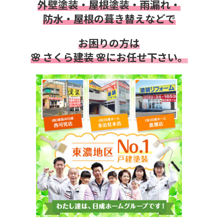
外壁塗装・屋根塗装・雨漏れ・
防水・
屋根の葺き替えなどで
お困りの方は
🌸 さくら建装 🌸
にお任せ下さい。