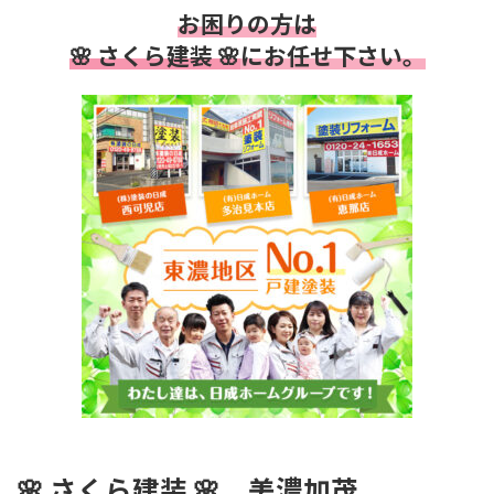
お困りの方は
🌸 さくら建装 🌸
にお任せ下さい。
🌸
さくら建装 🌸
美濃加茂