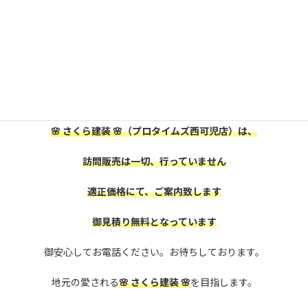
可児市・美濃加茂市にお住いの皆様、
屋根外壁塗装をお考えの方は、
是非、株式会社
🌸 さくら建装 🌸
に御相談下さい。
🌸 さくら建装 🌸
（プロタイムズ西可児店）は、
訪問販売は一切、行っていません
適正価格にて、ご案内致します
御見積り無料となっています
御安心してお電話ください。お待ちしております。
地元の愛される
🌸 さくら建装 🌸
を目指します。