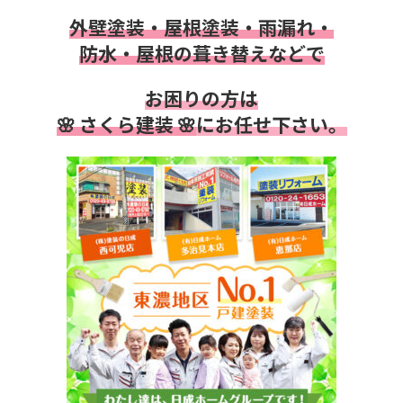
外壁塗装・屋根塗装・雨漏れ・
防水・
屋根の葺き替えなどで
お困りの方は
🌸 さくら建装 🌸
にお任せ下さい。