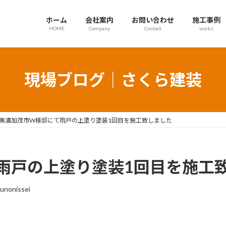
ホーム
会社案内
お問い合わせ
施工事例
HOME
Company
Contact
works
現場ブログ｜さくら建装
美濃加茂市W様邸にて雨戸の上塗り塗装1回目を施工致しました
雨戸の上塗り塗装1回目を施工
unonissei