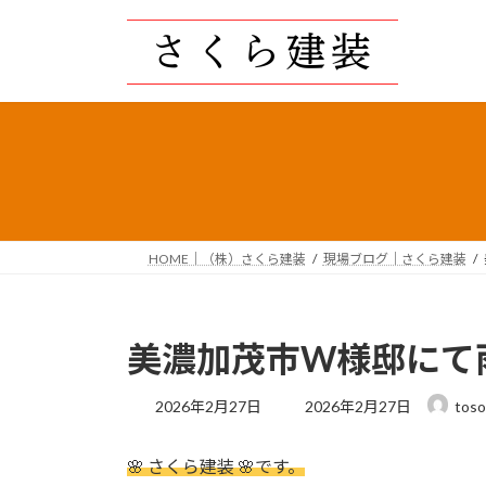
コ
ナ
ン
ビ
テ
ゲ
ン
ー
ツ
シ
へ
ョ
ス
ン
キ
に
ッ
移
プ
動
HOME｜（株）さくら建装
現場ブログ｜さくら建装
美濃加茂市W様邸にて
最
2026年2月27日
2026年2月27日
toso
終
更
🌸 さくら建装 🌸です。
新