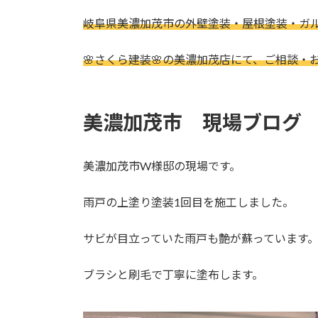
日
時
岐阜県美濃加茂市の外壁塗装・屋根塗装・ガ
:
🌸さくら建装🌸の美濃加茂店にて、ご相談・
美濃加茂市 現場ブログ
美濃加茂市W様邸の現場です。
雨戸の上塗り塗装1回目を施工しました。
サビが目立っていた雨戸も艶が蘇っています
ブラシと刷毛で丁寧に塗布します。