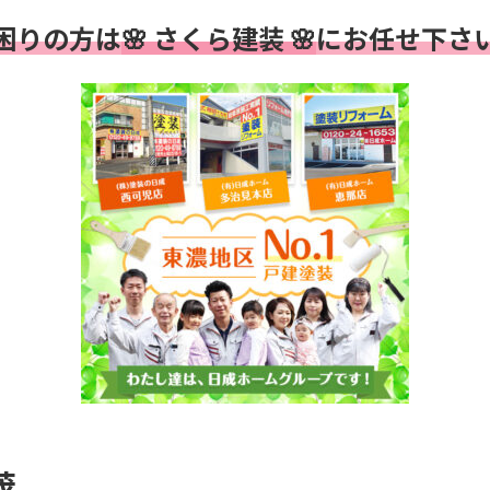
困りの方は
🌸 さくら建装 🌸
にお任せ下さ
茂