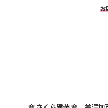
お
🌸
さくら建装 🌸
美濃加