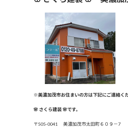
※美濃加茂市お住まいの方は下記にご連絡く
🌸 さくら建装 🌸です。
〒505-0041 美濃加茂市太田町６０９－7