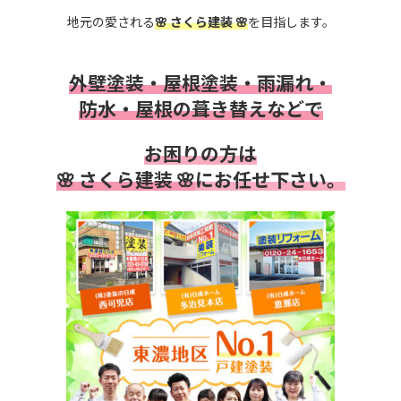
地元の愛される
🌸 さくら建装 🌸
を目指します。
外壁塗装・屋根塗装・雨漏れ・
防水・
屋根の葺き替えなどで
お困りの方は
🌸 さくら建装 🌸
にお任せ下さい。