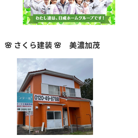
🌸
さくら建装 🌸
美濃加茂