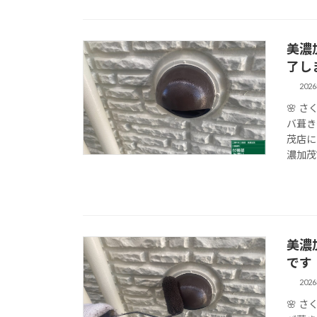
美濃
了し
202
🌸 
バ葺き
茂店に
濃加茂市
美濃
です
202
🌸 