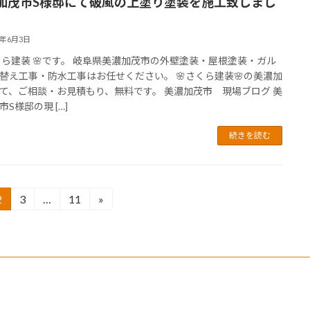
加茂市S様邸にて破風の上塗り塗装を施工致しまし
6年6月3日
さくら建装 🌸です。 岐阜県美濃加茂市の外壁塗装・屋根塗装・ガル
替え工事・防水工事はお任せください。 🌸さくら建装🌸の美濃加
て、ご相談・お見積もり、無料です。 美濃加茂市 現場ブログ 美
S様邸の現 […]
続きを読む
2
3
…
11
»
固
固
固
定
定
定
ペ
ペ
ペ
ー
ー
ー
ジ
ジ
ジ