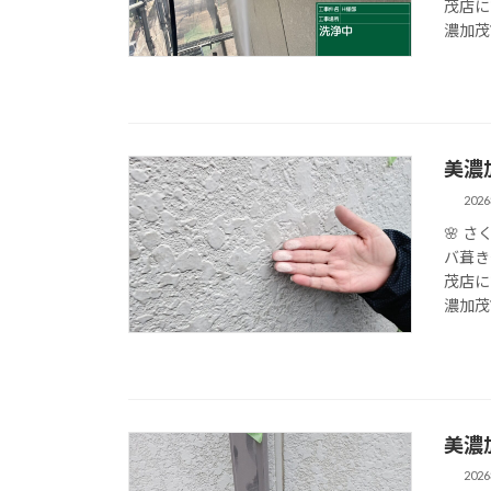
茂店に
濃加茂
美濃
202
🌸 
バ葺き
茂店に
濃加茂
美濃
202