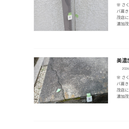
🌸 
バ葺き
茂店に
濃加茂
美濃
202
🌸 
バ葺き
茂店に
濃加茂