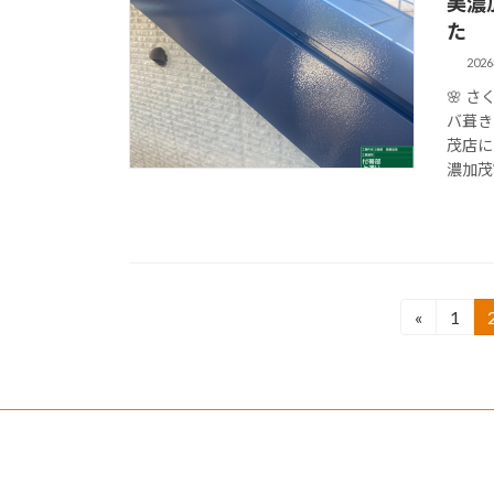
美濃
た
202
🌸 
バ葺き
茂店に
濃加茂市
投
«
1
固
定
稿
ペ
の
ー
ジ
ペ
ー