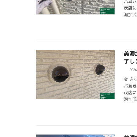
バ葺き
茂店に
濃加茂市
美濃
了し
202
🌸 
バ葺き
茂店に
濃加茂市