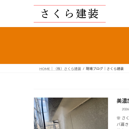
コ
ナ
ン
ビ
テ
ゲ
ン
ー
ツ
シ
へ
ョ
ス
ン
キ
に
ッ
移
プ
動
HOME｜（株）さくら建装
現場ブログ｜さくら建装
美濃
202
🌸 
バ葺き