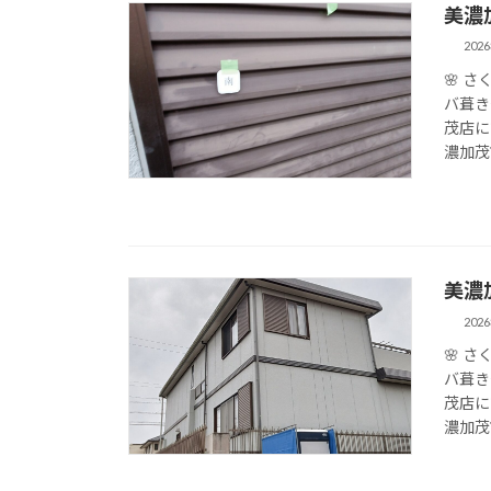
美濃
202
🌸 
バ葺き
茂店に
濃加茂
美濃
202
🌸 
バ葺き
茂店に
濃加茂