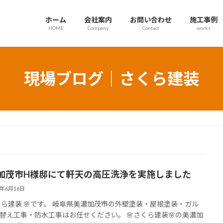
ホーム
会社案内
お問い合わせ
施工事例
HOME
Company
Contact
works
現場ブログ｜さくら建装
加茂市H様邸にて軒天の高圧洗浄を実施しました
6年6月16日
さくら建装 🌸です。 岐阜県美濃加茂市の外壁塗装・屋根塗装・ガル
替え工事・防水工事はお任せください。 🌸さくら建装🌸の美濃加