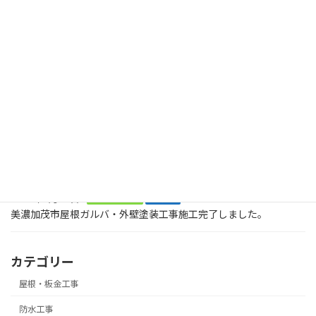
2024年6月14日
最近の投稿
2026年8月2日
塗装工事
木製のデッキに屋根も木製で取り付けてくださいとのご依頼で
す。美濃加茂市、
2026年8月2日
塗装工事
お庭に木でデッキを作ってくださいとの大工工事のご依頼です。ま
ずは、土台です。美濃加茂市
2026年2月21日
屋根・板金工事
塗装工事
美濃加茂市屋根ガルバ・外壁塗装工事施工完了しました。
カテゴリー
屋根・板金工事
防水工事