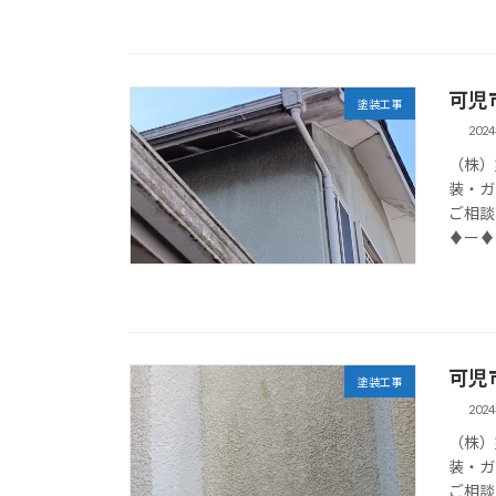
可児
塗装工事
202
（株）
装・ガ
ご相談
♦ー♦
可児
塗装工事
202
（株）
装・ガ
ご相談