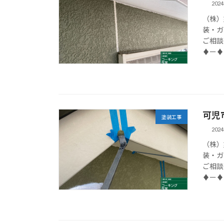
202
（株）
装・ガ
ご相談
♦ー♦
可児
塗装工事
202
（株）
装・ガ
ご相談
♦ー♦