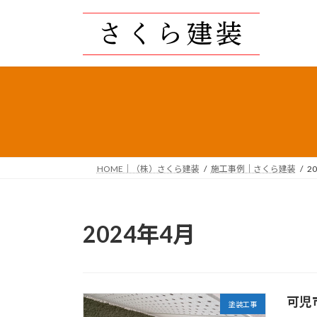
コ
ナ
ン
ビ
テ
ゲ
ン
ー
ツ
シ
へ
ョ
ス
ン
キ
に
ッ
移
プ
動
HOME｜（株）さくら建装
施工事例｜さくら建装
2
2024年4月
可児
塗装工事