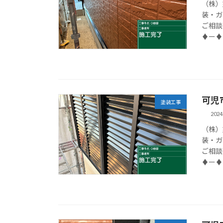
（株）
装・ガ
ご相談
♦ー♦
可児
塗装工事
202
（株）
装・ガ
ご相談
♦ー♦