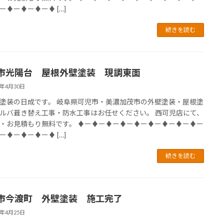
ー♦ー♦ー♦ー♦ […]
続きを読む
市光陽台 屋根外壁塗装 現調東面
4年4月30日
塗装の日成です。 岐阜県可児市・美濃加茂市の外壁塗装・屋根塗
ルバ葺き替え工事・防水工事はお任せください。 西可児店にて、
・お見積もり無料です。 ♦ー♦ー♦ー♦ー♦ー♦ー♦ー♦ー♦ー
ー♦ー♦ー♦ー♦ […]
続きを読む
市今渡町 外壁塗装 施工完了
4年4月25日