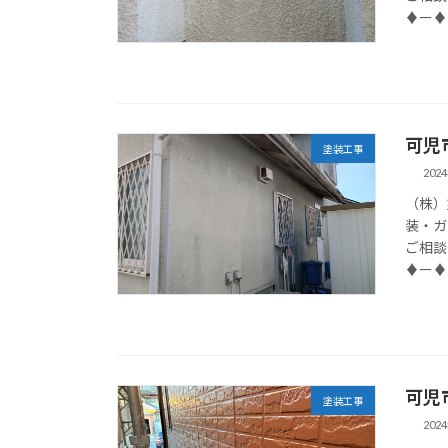
♦ー♦
可児
塗装工事
202
（株）
装・ガ
ご相談
♦ー♦
可児
塗装工事
202