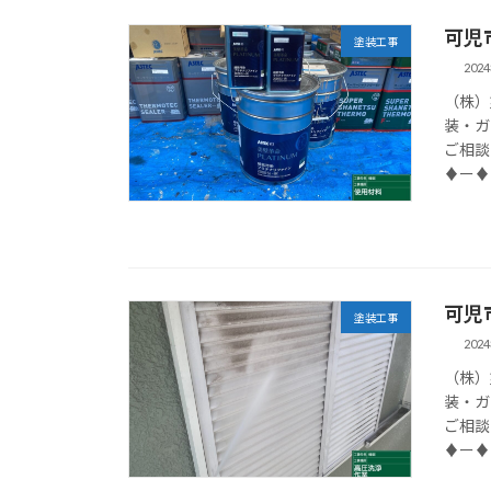
可児
塗装工事
202
（株）
装・ガ
ご相談
♦ー♦
可児
塗装工事
202
（株）
装・ガ
ご相談
♦ー♦