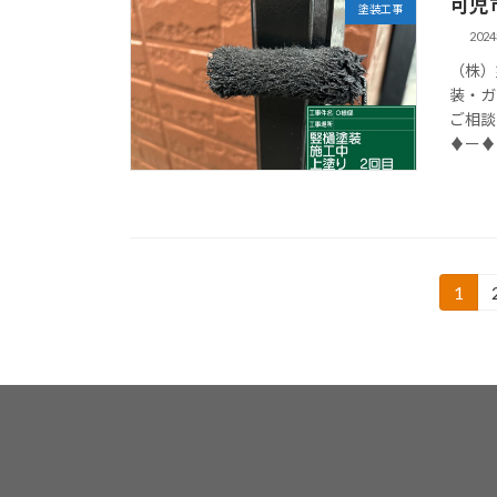
可児
塗装工事
202
（株）
装・ガ
ご相談
♦ー♦
投
1
固
定
稿
ペ
の
ー
ジ
ペ
ー