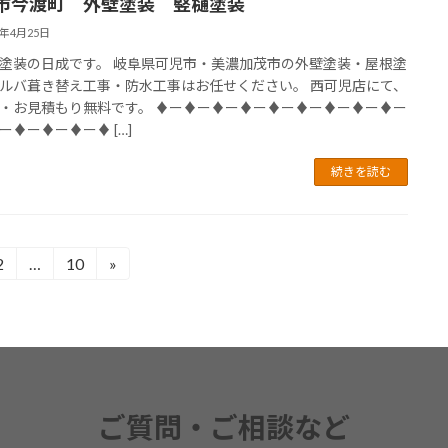
市今渡町 外壁塗装 竪樋塗装
4年4月25日
塗装の日成です。 岐阜県可児市・美濃加茂市の外壁塗装・屋根塗
ルバ葺き替え工事・防水工事はお任せください。 西可児店にて、
・お見積もり無料です。 ♦ー♦ー♦ー♦ー♦ー♦ー♦ー♦ー♦ー
ー♦ー♦ー♦ー♦ […]
続きを読む
2
…
10
»
固
固
定
定
ペ
ペ
ー
ー
ジ
ジ
ご質問・ご相談など