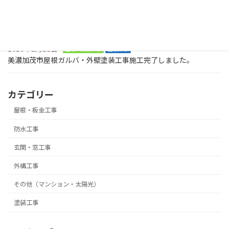
2026年8月2日
塗装工事
送
お庭に木でデッキを作ってくださいとの大工工事のご依頼です。ま
ずは、土台です。美濃加茂市
り
2026年2月21日
屋根・板金工事
塗装工事
美濃加茂市屋根ガルバ・外壁塗装工事施工完了しました。
カテゴリー
屋根・板金工事
防水工事
玄関・窓工事
外構工事
その他（マンション・太陽光）
塗装工事