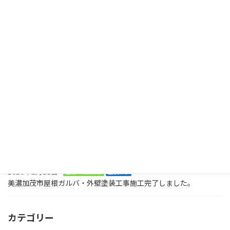
投
1
2
»
固
固
定
定
稿
ペ
ペ
最近の投稿
ー
ー
の
ジ
ジ
ペ
2026年8月2日
塗装工事
木製のデッキに屋根も木製で取り付けてくださいとのご依頼で
ー
す。美濃加茂市、
ジ
2026年8月2日
塗装工事
送
お庭に木でデッキを作ってくださいとの大工工事のご依頼です。ま
ずは、土台です。美濃加茂市
り
2026年2月21日
屋根・板金工事
塗装工事
美濃加茂市屋根ガルバ・外壁塗装工事施工完了しました。
カテゴリー