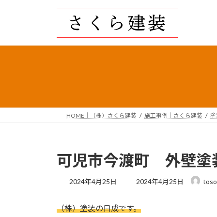
コ
ナ
ン
ビ
テ
ゲ
ン
ー
ツ
シ
へ
ョ
ス
ン
キ
に
ッ
移
プ
動
HOME｜（株）さくら建装
施工事例｜さくら建装
塗
可児市今渡町 外壁塗
最
2024年4月25日
2024年4月25日
toso
終
更
（株）塗装の日成です。
新