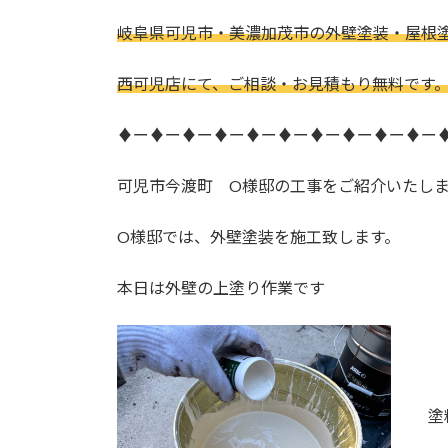
日
時
岐阜県可児市・美濃加茂市の外壁塗装・屋根
:
西可児店にて、ご相談・お見積もり無料です
♦ー♦ー♦ー♦ー♦ー♦ー♦ー♦ー♦ー♦ー
可児市今渡町 O様邸の工事をご紹介いたし
O様邸では、外壁塗装を施工致します。
本日は外壁の上塗り作業です
塗