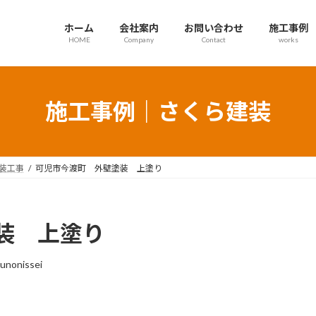
ホーム
会社案内
お問い合わせ
施工事例
HOME
Company
Contact
works
施工事例｜さくら建装
装工事
可児市今渡町 外壁塗装 上塗り
装 上塗り
unonissei