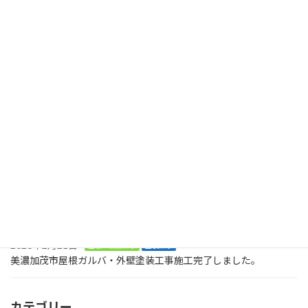
可児市今渡町 外壁塗装 コーキング打ち
2024年4月23日
最近の投稿
2026年8月2日
塗装工事
木製のデッキに屋根も木製で取り付けてくださいとのご依頼で
す。美濃加茂市、
2026年8月2日
塗装工事
お庭に木でデッキを作ってくださいとの大工工事のご依頼です。ま
ずは、土台です。美濃加茂市
2026年2月21日
屋根・板金工事
塗装工事
美濃加茂市屋根ガルバ・外壁塗装工事施工完了しました。
カテゴリー