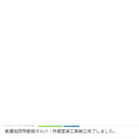
可児市光陽台 屋根外壁塗装 水切り上塗り
2024年5月9日
最近の投稿
2026年8月2日
塗装工事
木製のデッキに屋根も木製で取り付けてくださいとのご依頼で
す。美濃加茂市、
2026年8月2日
塗装工事
お庭に木でデッキを作ってくださいとの大工工事のご依頼です。ま
ずは、土台です。美濃加茂市
2026年2月21日
屋根・板金工事
塗装工事
美濃加茂市屋根ガルバ・外壁塗装工事施工完了しました。