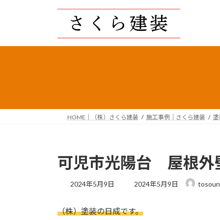
コ
ナ
ン
ビ
テ
ゲ
ン
ー
ツ
シ
へ
ョ
ス
ン
キ
に
ッ
移
プ
動
HOME｜（株）さくら建装
施工事例｜さくら建装
塗
可児市光陽台 屋根外
最
2024年5月9日
2024年5月9日
tosoun
終
更
（株）塗装の日成です。
新