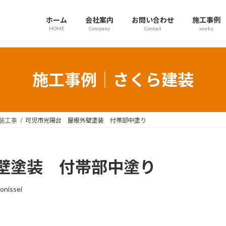
ホーム
会社案内
お問い合わせ
施工事例
HOME
Company
Contact
works
施工事例｜さくら建装
装工事
可児市光陽台 屋根外壁塗装 付帯部中塗り
壁塗装 付帯部中塗り
onissei