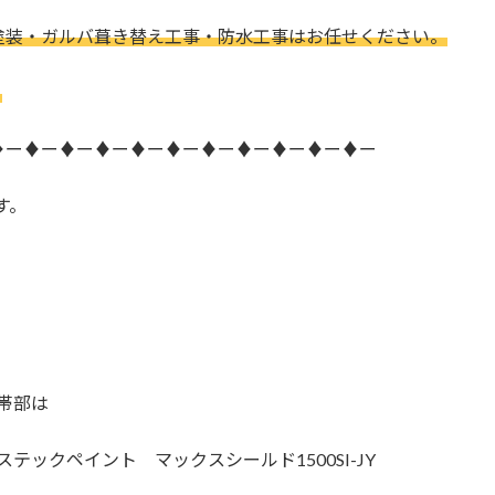
塗装・ガルバ葺き替え工事・防水工事はお任せください。
。
♦ー♦ー♦ー♦ー♦ー♦ー♦ー♦ー♦ー♦ー♦ー
す。
帯部は
ステックペイント マックスシールド1500SI-JY