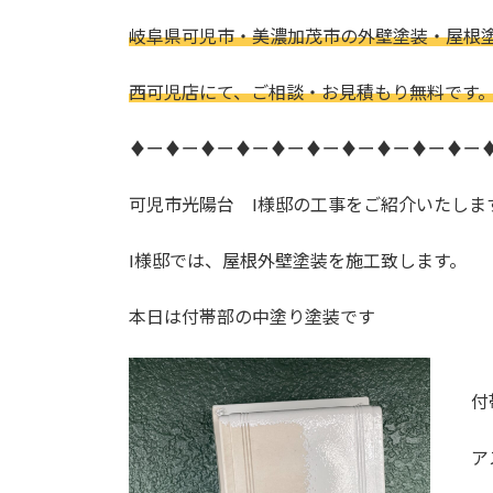
日
時
岐阜県可児市・美濃加茂市の外壁塗装・屋根
:
西可児店にて、ご相談・お見積もり無料です
♦ー♦ー♦ー♦ー♦ー♦ー♦ー♦ー♦ー♦ー
可児市光陽台 I様邸の工事をご紹介いたしま
I様邸では、屋根外壁塗装を施工致します。
本日は付帯部の中塗り塗装です
付
ア