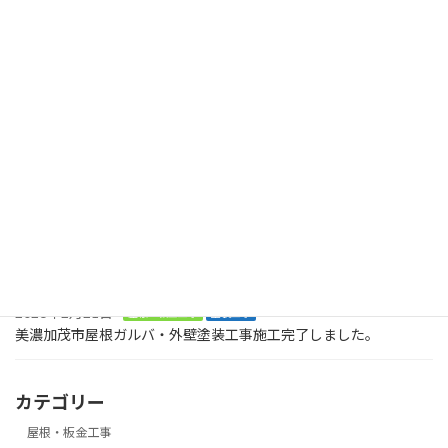
可児市皐ケ丘 屋根外壁塗装 付帯部塗装
2024年5月15日
最近の投稿
2026年8月2日
塗装工事
木製のデッキに屋根も木製で取り付けてくださいとのご依頼で
す。美濃加茂市、
2026年8月2日
塗装工事
お庭に木でデッキを作ってくださいとの大工工事のご依頼です。ま
ずは、土台です。美濃加茂市
2026年2月21日
屋根・板金工事
塗装工事
美濃加茂市屋根ガルバ・外壁塗装工事施工完了しました。
カテゴリー
屋根・板金工事