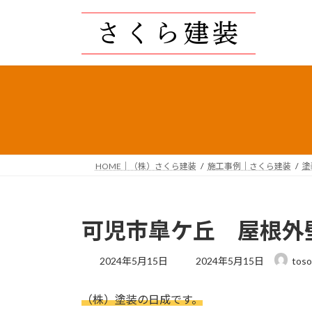
コ
ナ
ン
ビ
テ
ゲ
ン
ー
ツ
シ
へ
ョ
ス
ン
キ
に
ッ
移
プ
動
HOME｜（株）さくら建装
施工事例｜さくら建装
塗
可児市皐ケ丘 屋根外
最
2024年5月15日
2024年5月15日
toso
終
更
（株）塗装の日成です。
新