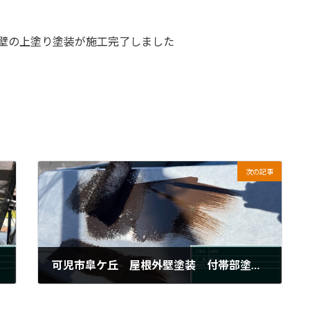
壁の上塗り塗装が施工完了しました
次の記事
可児市皐ケ丘 屋根外壁塗装 付帯部塗装上塗り
2024年5月15日