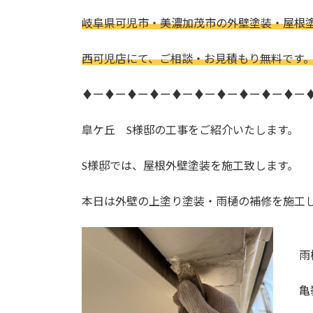
日
時
岐阜県可児市・美濃加茂市の外壁塗装・屋根
:
西可児店にて、ご相談・お見積もり無料です
♦ー♦ー♦ー♦ー♦ー♦ー♦ー♦ー♦ー♦ー
皐ケ丘 S様邸の工事をご紹介いたします。
S様邸では、屋根外壁塗装を施工致します。
本日は外壁の上塗り塗装・雨樋の補修を施工
雨
亀