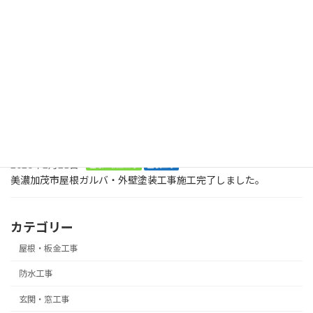
最近の投稿
2026年8月2日
塗装工事
木製のデッキに屋根も木製で取り付けてくださいとのご依頼で
す。美濃加茂市、
2026年8月2日
塗装工事
お庭に木でデッキを作ってくださいとの大工工事のご依頼です。ま
ずは、土台です。美濃加茂市
2026年2月21日
屋根・板金工事
塗装工事
美濃加茂市屋根ガルバ・外壁塗装工事施工完了しました。
カテゴリー
屋根・板金工事
防水工事
玄関・窓工事