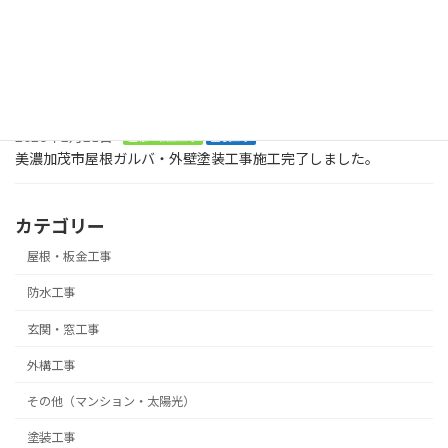
2026年8月2日
塗装工事
お庭に木でデッキを作ってくださいとの大工工事のご依頼です。ま
ずは、土台です。美濃加茂市
2026年2月21日
屋根・板金工事
塗装工事
美濃加茂市屋根ガルバ・外壁塗装工事施工完了しました。
カテゴリー
屋根・板金工事
防水工事
玄関・窓工事
外構工事
その他（マンション・太陽光）
塗装工事