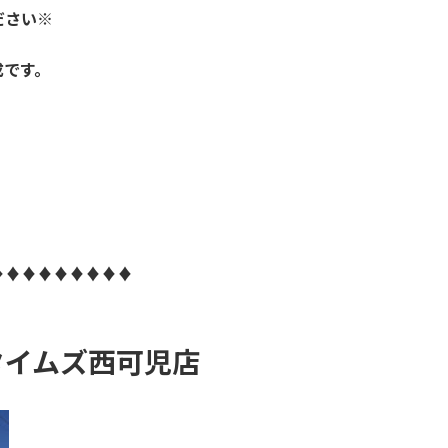
ださい※
成です。
♦♦♦♦♦♦♦♦♦
タイムズ西可児店