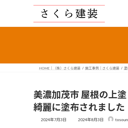
コ
ナ
ン
ビ
テ
ゲ
ン
ー
ツ
シ
へ
ョ
ス
ン
キ
に
ッ
移
プ
動
HOME｜（株）さくら建装
施工事例｜さくら建装
塗
美濃加茂市 屋根の上
綺麗に塗布されました
最
2024年7月3日
2024年8月3日
tosoun
終