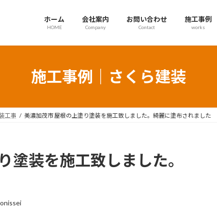
ホーム
会社案内
お問い合わせ
施工事例
HOME
Company
Contact
works
施工事例｜さくら建装
装工事
美濃加茂市 屋根の上塗り塗装を施工致しました。綺麗に塗布されました
塗り塗装を施工致しました。
onissei