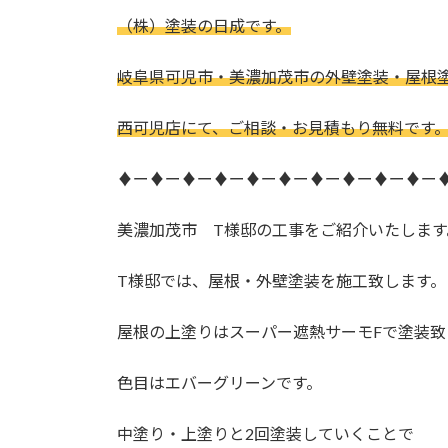
更
（株）塗装の日成です。
新
日
時
岐阜県可児市・美濃加茂市の外壁塗装・屋根
:
西可児店にて、ご相談・お見積もり無料です
♦ー♦ー♦ー♦ー♦ー♦ー♦ー♦ー♦ー♦ー
美濃加茂市 T様邸の工事をご紹介いたします
T様邸では、屋根・外壁塗装を施工致します。
屋根の上塗りはスーパー遮熱サーモFで塗装致
色目はエバーグリーンです。
中塗り・上塗りと2回塗装していくことで