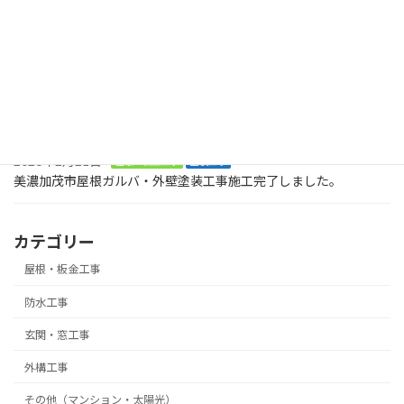
木製のデッキに屋根も木製で取り付けてくださいとのご依頼で
す。美濃加茂市、
2026年8月2日
塗装工事
お庭に木でデッキを作ってくださいとの大工工事のご依頼です。ま
ずは、土台です。美濃加茂市
2026年2月21日
屋根・板金工事
塗装工事
美濃加茂市屋根ガルバ・外壁塗装工事施工完了しました。
カテゴリー
屋根・板金工事
防水工事
玄関・窓工事
外構工事
その他（マンション・太陽光）