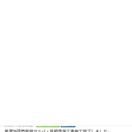
美濃加茂市 施工事例 屋根の錆止め
2024年3月22日
最近の投稿
2026年8月2日
塗装工事
木製のデッキに屋根も木製で取り付けてくださいとのご依頼で
す。美濃加茂市、
2026年8月2日
塗装工事
お庭に木でデッキを作ってくださいとの大工工事のご依頼です。ま
ずは、土台です。美濃加茂市
2026年2月21日
屋根・板金工事
塗装工事
美濃加茂市屋根ガルバ・外壁塗装工事施工完了しました。