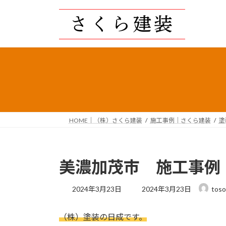
コ
ナ
ン
ビ
テ
ゲ
ン
ー
ツ
シ
へ
ョ
ス
ン
キ
に
ッ
移
プ
動
HOME｜（株）さくら建装
施工事例｜さくら建装
塗
美濃加茂市 施工事例
最
2024年3月23日
2024年3月23日
toso
終
更
（株）塗装の日成です。
新