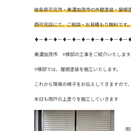
日
時
岐阜県可児市・美濃加茂市の外壁塗装・屋根
:
西可児店にて、ご相談・お見積もり無料です
♦ー♦ー♦ー♦ー♦ー♦ー♦ー♦ー♦ー♦ー
美濃加茂市 Y様邸の工事をご紹介いたします
Y様邸では、屋根塗装を施工いたします。
これから現場の様子をお伝えしてきますので
本日も雨戸の上塗りを施工していきます
雨