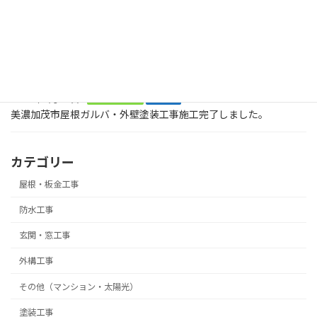
2026年8月2日
塗装工事
お庭に木でデッキを作ってくださいとの大工工事のご依頼です。ま
ずは、土台です。美濃加茂市
2026年2月21日
屋根・板金工事
塗装工事
美濃加茂市屋根ガルバ・外壁塗装工事施工完了しました。
カテゴリー
屋根・板金工事
防水工事
玄関・窓工事
外構工事
その他（マンション・太陽光）
塗装工事