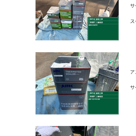
サ
ス
ア
サ