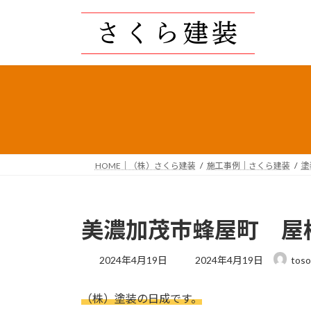
コ
ナ
ン
ビ
テ
ゲ
ン
ー
ツ
シ
へ
ョ
ス
ン
キ
に
ッ
移
プ
動
HOME｜（株）さくら建装
施工事例｜さくら建装
塗
美濃加茂市蜂屋町 屋
最
2024年4月19日
2024年4月19日
toso
終
更
（株）塗装の日成です。
新