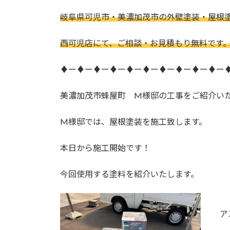
日
時
岐阜県可児市・美濃加茂市の外壁塗装・屋根
:
西可児店にて、ご相談・お見積もり無料です
♦ー♦ー♦ー♦ー♦ー♦ー♦ー♦ー♦ー♦ー
美濃加茂市蜂屋町 M様邸の工事をご紹介い
M様邸では、屋根塗装を施工致します。
本日から施工開始です！
今回使用する塗料を紹介いたします。
ア