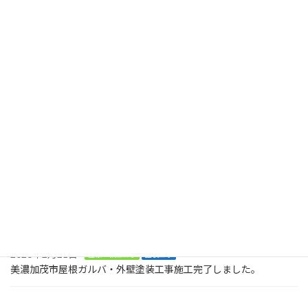
美濃加茂市蜂屋町 屋根塗装 屋根下塗り
2024年4月19日
最近の投稿
2026年8月2日
塗装工事
木製のデッキに屋根も木製で取り付けてくださいとのご依頼で
す。美濃加茂市、
2026年8月2日
塗装工事
お庭に木でデッキを作ってくださいとの大工工事のご依頼です。ま
ずは、土台です。美濃加茂市
2026年2月21日
屋根・板金工事
塗装工事
美濃加茂市屋根ガルバ・外壁塗装工事施工完了しました。