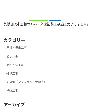
お庭に木でデッキを作ってくださいとの大工工事のご依頼です。ま
ずは、土台です。美濃加茂市
2026年2月21日
屋根・板金工事
塗装工事
美濃加茂市屋根ガルバ・外壁塗装工事施工完了しました。
カテゴリー
屋根・板金工事
防水工事
玄関・窓工事
外構工事
その他（マンション・太陽光）
塗装工事
アーカイブ