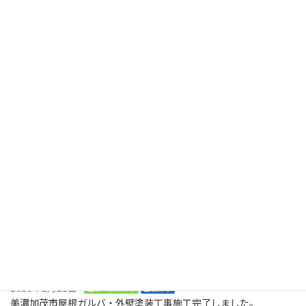
美濃加茂市F様邸にて軒天塗装の作業が完了しました
2025年7月10日
最近の投稿
2026年8月2日
塗装工事
木製のデッキに屋根も木製で取り付けてくださいとのご依頼で
す。美濃加茂市、
2026年8月2日
塗装工事
お庭に木でデッキを作ってくださいとの大工工事のご依頼です。ま
ずは、土台です。美濃加茂市
2026年2月21日
屋根・板金工事
塗装工事
美濃加茂市屋根ガルバ・外壁塗装工事施工完了しました。