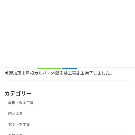
最近の投稿
2026年8月2日
塗装工事
木製のデッキに屋根も木製で取り付けてくださいとのご依頼で
す。美濃加茂市、
2026年8月2日
塗装工事
お庭に木でデッキを作ってくださいとの大工工事のご依頼です。ま
ずは、土台です。美濃加茂市
2026年2月21日
屋根・板金工事
塗装工事
美濃加茂市屋根ガルバ・外壁塗装工事施工完了しました。
カテゴリー
屋根・板金工事
防水工事
玄関・窓工事