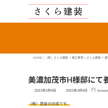
コ
ナ
ン
ビ
テ
ゲ
ン
ー
ツ
シ
へ
ョ
ス
ン
キ
に
ッ
移
プ
動
HOME｜（株）さくら建装
施工事例｜さくら建装
塗
美濃加茂市H様邸にて
最
2025年3月4日
2025年3月4日
tosoun
終
更
（株）塗装の日成です。
新