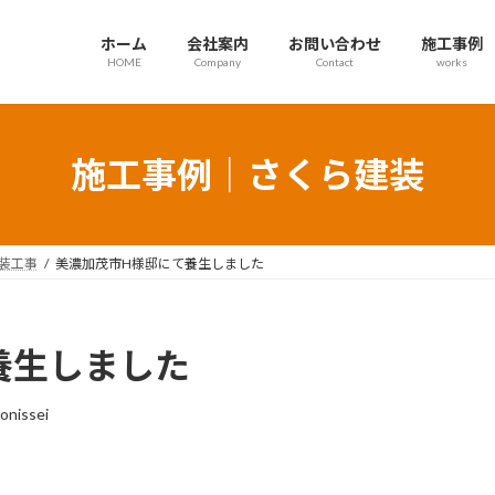
ホーム
会社案内
お問い合わせ
施工事例
HOME
Company
Contact
works
施工事例｜さくら建装
装工事
美濃加茂市H様邸にて養生しました
養生しました
onissei