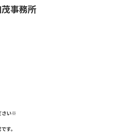
加茂事務所
ださい※
成です。