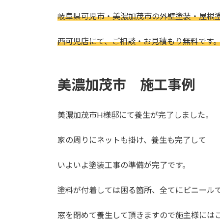
日
時
岐阜県可児市・美濃加茂市の外壁塗装・屋根
:
西可児店にて、ご相談・お見積もり無料です
美濃加茂市 施工事例
美濃加茂市H様邸にて養生が完了しました。
家の周りにネットも掛け、養生も完了して
いよいよ塗装工事の準備が完了です。
塗料が付着しては困る箇所、全てにビニール
窓を閉めて養生して頂きますので施主様には