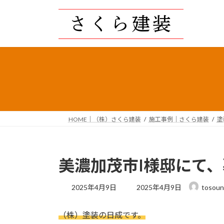
コ
ナ
ン
ビ
テ
ゲ
ン
ー
ツ
シ
へ
ョ
ス
ン
キ
に
ッ
移
プ
動
HOME｜（株）さくら建装
施工事例｜さくら建装
塗
美濃加茂市I様邸にて
最
2025年4月9日
2025年4月9日
tosoun
終
更
（株）塗装の日成です。
新