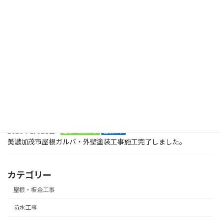
最近の投稿
2026年8月2日
塗装工事
木製のデッキに屋根も木製で取り付けてくださいとのご依頼で
す。美濃加茂市、
2026年8月2日
塗装工事
お庭に木でデッキを作ってくださいとの大工工事のご依頼です。ま
ずは、土台です。美濃加茂市
2026年2月21日
屋根・板金工事
塗装工事
美濃加茂市屋根ガルバ・外壁塗装工事施工完了しました。
カテゴリー
屋根・板金工事
防水工事