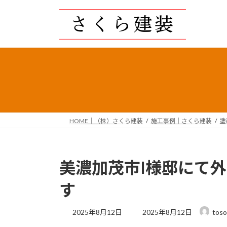
コ
ナ
ン
ビ
テ
ゲ
ン
ー
ツ
シ
へ
ョ
ス
ン
キ
に
ッ
移
プ
動
HOME｜（株）さくら建装
施工事例｜さくら建装
塗
美濃加茂市I様邸にて
す
最
2025年8月12日
2025年8月12日
toso
終