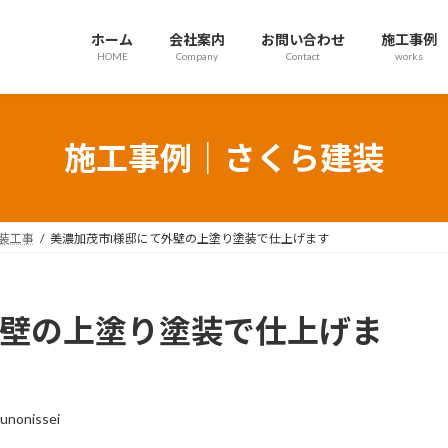
ホーム
会社案内
お問い合わせ
施工事例
HOME
Company
Contact
works
施工事例｜さくら建装
装工事
美濃加茂市I様邸にて外壁の上塗り塗装で仕上げます
外壁の上塗り塗装で仕上げま
unonissei