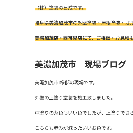
更
（株）塗装の日成です。
新
日
時
岐阜県美濃加茂市の外壁塗装・屋根塗装・
ガ
:
美濃加茂店・西可児店にて、ご相談・お見積
美濃加茂市 現場ブログ
美濃加茂市I様邸の現場です。
外壁の上塗り塗装を施工致しました。
中塗りの茶色もいい色でしたが、上塗りでさ
こちらも赤みが減ったいいお色です。