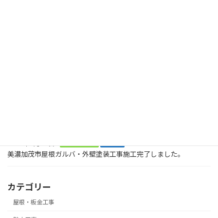
2024年10月21日
最近の投稿
2026年8月2日
塗装工事
木製のデッキに屋根も木製で取り付けてくださいとのご依頼で
す。美濃加茂市、
2026年8月2日
塗装工事
お庭に木でデッキを作ってくださいとの大工工事のご依頼です。ま
ずは、土台です。美濃加茂市
2026年2月21日
屋根・板金工事
塗装工事
美濃加茂市屋根ガルバ・外壁塗装工事施工完了しました。
カテゴリー
屋根・板金工事