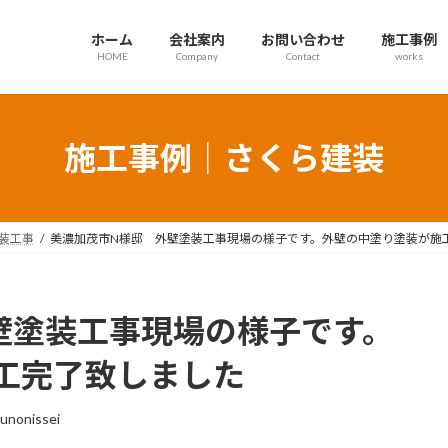
ホーム
会社案内
お問い合わせ
施工事例
HOME
Company
Contact
works
施工事例｜さくら建装
装工事
美濃加茂市N様邸 外壁塗装工事現場の様子です。外壁の中塗り塗装が施
壁塗装工事現場の様子です。
工完了致しました
unonissei