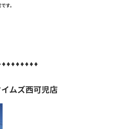
成です。
♦♦♦♦♦♦♦♦♦
タイムズ西可児店