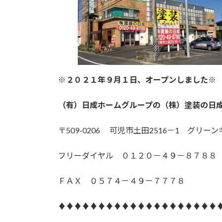
※２０２１年９月１日、オープンしました
（有）日成ホームグループの（株）塗装の日
〒509-0206 可児市土田2516－1 グリ
フリーダイヤル ０１２０－４９－８７８８
ＦＡＸ ０５７４－４９－７７７８
♦♦♦♦♦♦♦♦♦♦♦♦♦♦♦♦♦♦♦♦