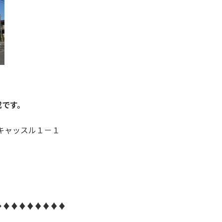
※
成です。
ーンキャッスル１－１
♦♦♦♦♦♦♦♦♦