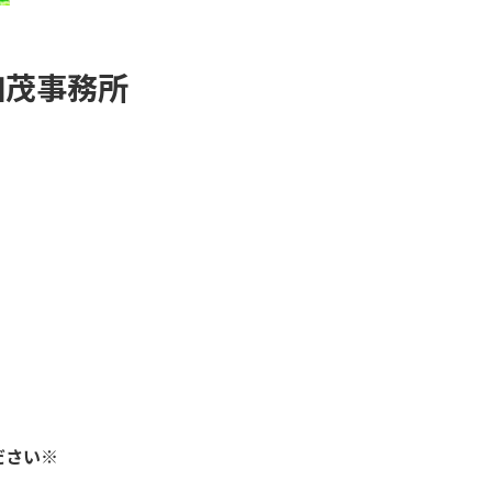
加茂事務所
ださい※