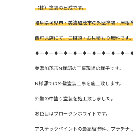
更
（株）塗装の日成です。
新
日
時
岐阜県可児市・美濃加茂市の外壁塗装・屋根
:
西可児店にて、ご相談・お見積もり無料です
♦ー♦ー♦ー♦ー♦ー♦ー♦ー♦ー♦ー♦ー
美濃加茂市N様邸の工事現場の様子です。
N様邸では外壁塗装工事を施工致します。
外壁の中塗り塗装を施工致しました。
お色目はブロークンホワイトです。
アステックペイントの最高級塗料、プラチナ