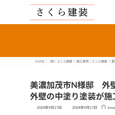
コ
ナ
ン
ビ
テ
ゲ
ン
ー
ツ
シ
へ
ョ
ス
ン
キ
に
ッ
移
プ
動
HOME｜（株）さくら建装
施工事例｜さくら建装
塗
美濃加茂市N様邸 外
外壁の中塗り塗装が施
最
2024年9月17日
2024年9月17日
toso
終